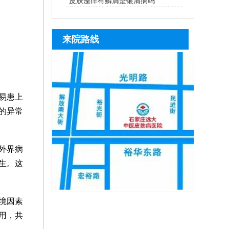
皮肤瘙痒有鳞屑是银屑病吗
来院路线
易患上
的异常
外界病
生。这
境因素
用，共