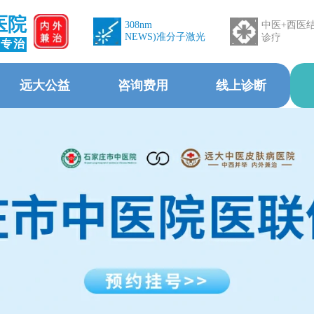
医院
308nm
中医+西医
NEWS)准分子激光
诊疗
 专治
远大公益
咨询费用
线上诊断