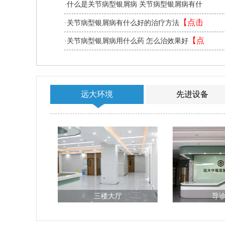
读】
·什么是关节病型银屑病 关节病型银屑病有什
【点击阅读】
么症状
【点击
·关节病型银屑病有什么好的治疗方法
阅读】
【点
·关节病型银屑病用什么药 怎么治效果好
击阅读】
远大环境
先进设备
厅
三楼大厅
导