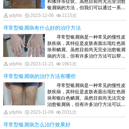
和瘙痒等症状。虽然目前尚无完全治愈
银屑病的方法，但我们可以通过一系列
综合治疗措施来控制病情，减少复
ydyhlx
2023-12-06
2115次
寻常型银屑病有什么好的治疗方法
寻常型银屑病是一种常见的慢性皮
肤疾病，其特征是皮肤表面出现红色斑
块和鳞屑。虽然目前尚无完全治愈银屑
病的方法，但有许多治疗方法可以帮助
控制症状并改善患者的生活质量
ydyhlx
2023-11-21
1961次
寻常型银屑病的治疗方法有哪些
寻常型银屑病是一种常见的慢性皮
肤疾病，其特征是皮肤表面出现红色斑
块和银白色鳞屑。虽然目前尚无法完全
治愈银屑病，但有许多治疗方法可以帮
助控制症状和减轻不适。以下是
ydyhlx
2023-11-09
2031次
寻常型银屑病怎么治疗效果好