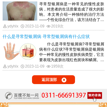
寻常型银屑病是一种常见的慢性皮肤
病，对患者的生活质量造成了很大的影
响。本文将介绍一种独特的治疗方法
——个性化综合疗法，该方法结合了药
物治疗、光疗、心理疗法和生活方式调
ydyhlx
2023-11-09
2019次
整，能够显著改善银屑病患者的症状和
生活质量。
什么是寻常型银屑病 寻常型银屑病有什么症状
什么是寻常型银屑病?寻常型银屑
病有什么症状?寻常型银屑病是银屑病
中一种常见的慢性皮肤疾病类型，它主
要表现为皮肤出现红色斑块和鳞屑。这
种疾病通常会影响身体的特定部
ydyhlx
2023-11-09
1959次
返回顶部