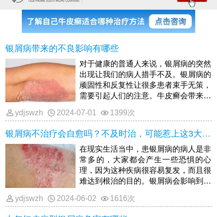
银屑病带来的不良影响有哪些
对于健康的普通人来说，银屑病的突然
出现让我们的病人措手不及。银屑病的
顽固性和反复性让很多患者束手无策，
需要引起人们的注意。牛皮癣会带来什
么样的不良影响？
ydjswzh
2024-07-01
1399次
银屑病不治疗会自愈吗？不及时治，可能惹上这3大麻烦
在现实生活当中，患银屑病的病人是非
常多的，大家都会产生一些恐惧的心
理，因为这种疾病很容易复发，而且很
难达到根治的目的。银屑病会影响到病
人的外观，久治不愈还会产生心理障
ydjswzh
2024-06-02
1616次
碍，那么就会对病人的生活和工作造成
相当大的负面影响。银屑病病虽然是一