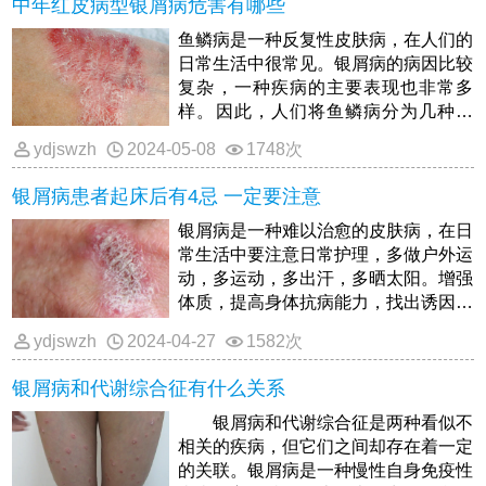
中年红皮病型银屑病危害有哪些
种顽固性皮肤疾病，但还是有很多人会
误认为这只是一种普通的皮肤疾病，不
鱼鳞病是一种反复性皮肤病，在人们的
需要采取治疗也会自愈的。
日常生活中很常见。银屑病的病因比较
复杂，一种疾病的主要表现也非常多
样。因此，人们将鱼鳞病分为几种类
型:普通银屑病、脓疱银屑病、骨关节
ydjswzh
2024-05-08
1748次
银屑病和红皮病。这一次，人们关键是
掌握红皮病鱼鳞病，这种类型比较少
银屑病患者起床后有4忌 一定要注意
见。可是如果病发都是不分年纪的，因
而成年人群都是极有可能身患红皮病型
银屑病是一种难以治愈的皮肤病，在日
鱼鳞病的。
常生活中要注意日常护理，多做户外运
动，多运动，多出汗，多晒太阳。增强
体质，提高身体抗病能力，找出诱因，
尽量避免。如果出现扁桃体炎，应积极
ydjswzh
2024-04-27
1582次
治疗，避免染发、纹身等各种强烈的物
理和化学刺激，以及患者应定期治疗，
银屑病和代谢综合征有什么关系
饮食要合理，不要挑食，避免吸烟和适
量饮酒，
银屑病和代谢综合征是两种看似不
相关的疾病，但它们之间却存在着一定
的关联。银屑病是一种慢性自身免疫性