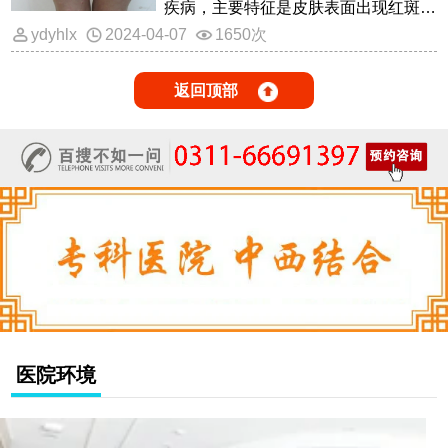
疾病，主要特征是皮肤表面出现红斑、
鳞屑和瘙痒，常见于头皮、膝盖、
ydyhlx
2024-04-07
1650次
返回顶部
医院环境