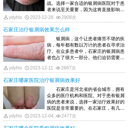
战。选择一家合适的银屑病医院对于患
者来说至关重要，因为这将直接影响到
治疗效果和康复进程。下面是一些关
ydyhlx
2023-12-26
2908次
石家庄治疗银屑病效果怎么样
银屑病，这个让患者痛苦不堪的疾
病，每年都有数以万计的患者在寻求治
疗。在众多患者中，石家庄的银屑病患
者也占了很大一部分。他们迫切需要知
道，在石家庄治疗银屑病的效果怎么
ydyhlx
2023-12-11
2687次
石家庄哪家医院治疗银屑病效果好
石家庄是河北省的省会城市，拥有
众多的医疗机构和医院。对于患有银屑
病的患者来说，选择一家治疗效果好的
医院是非常重要的。在石家庄，有几家
医院在银屑病治疗方面表现出色。
ydyhlx
2023-12-04
2477次