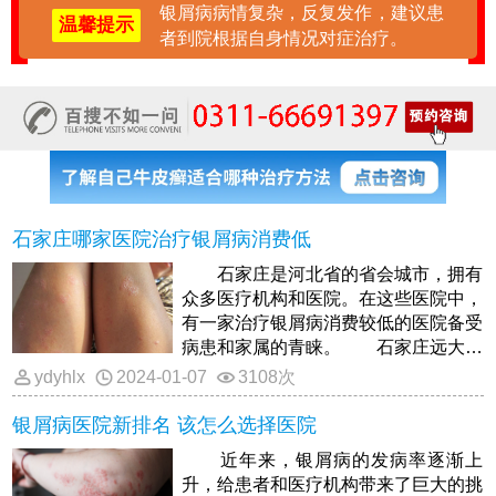
银屑病病情复杂，反复发作，建议患
温馨提示
者到院根据自身情况对症治疗。
石家庄哪家医院治疗银屑病消费低
石家庄是河北省的省会城市，拥有
众多医疗机构和医院。在这些医院中，
有一家治疗银屑病消费较低的医院备受
病患和家属的青睐。 石家庄远大中
医皮肤病医院位于石家庄市中心
ydyhlx
2024-01-07
3108次
银屑病医院新排名 该怎么选择医院
近年来，银屑病的发病率逐渐上
升，给患者和医疗机构带来了巨大的挑