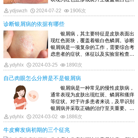
层鳞片，多为四肢伸展侧、头皮及背
ydjswzh
2024-07-22
1906次
部。同时也是一种常见的慢性炎症性皮
肤病，具有顽固性和复发性的特点。银
诊断银屑病的依据有哪些
屑病有明显的季节性，大多数患者的病
情在春季和冬季加重，在夏季缓解。
银屑病，其主要特征是皮肤表面出
现红色斑块，覆盖着银白色鳞屑。诊断
银屑病是一项复杂的工作，需要综合考
虑患者的症状、体征以及实验室检查结
果。以下是诊断银屑病的一些依据
ydyhlx
2024-03-25
1890次
自己肉眼怎么分辨是不是银屑病
银屑病是一种常见的慢性皮肤病，
通常表现为皮肤出现红斑、鳞屑和瘙痒
等症状。对于许多患者来说，及早识别
银屑病并采取正确的治疗至关重要。虽
然最好由专业医生进行确诊，但有
ydyhlx
2024-03-02
1886次
牛皮癣发病初期的三个征兆