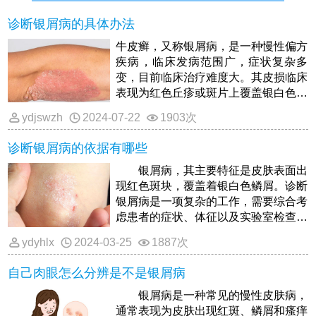
诊断银屑病的具体办法
牛皮癣，又称银屑病，是一种慢性偏方
疾病，临床发病范围广，症状复杂多
变，目前临床治疗难度大。其皮损临床
表现为红色丘疹或斑片上覆盖银白色多
层鳞片，多为四肢伸展侧、头皮及背
ydjswzh
2024-07-22
1903次
部。同时也是一种常见的慢性炎症性皮
肤病，具有顽固性和复发性的特点。银
诊断银屑病的依据有哪些
屑病有明显的季节性，大多数患者的病
情在春季和冬季加重，在夏季缓解。
银屑病，其主要特征是皮肤表面出
现红色斑块，覆盖着银白色鳞屑。诊断
银屑病是一项复杂的工作，需要综合考
虑患者的症状、体征以及实验室检查结
果。以下是诊断银屑病的一些依据
ydyhlx
2024-03-25
1887次
自己肉眼怎么分辨是不是银屑病
银屑病是一种常见的慢性皮肤病，
通常表现为皮肤出现红斑、鳞屑和瘙痒