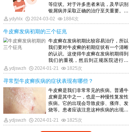
等症状。对于许多患者来说，及早识别
银屑病并采取正确的治疗至关重要。虽
然最好由专业医生进行确诊，但有
ydyhlx
2024-03-02
1884次
牛皮癣发病初期的三个征兆
牛皮癣在发病初期比较容易治疗，所以
我们要对牛皮癣的初期症状有一个清晰
的认识。这使得牛皮癣在发病初期得到
我们的重视，然后到正规医院进行治
疗。
ydjswzh
2024-01-21
1825次
寻常型牛皮癣疾病的症状表现有哪些？
牛皮癣是我们非常常见的疾病。普通牛
皮癣是其中之一，也是一种慢性复发性
疾病。它的出现会导致皮疹、瘙痒、发
烧等。患者应该注意这种疾病的出现。
接下来，我们简单了解一下普通牛皮癣
ydjswzh
2024-01-21
1825次
的症状。