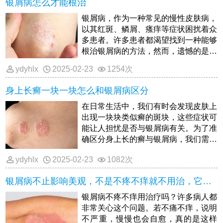
银屑病怎么才能根治
银屑病，作为一种常见的慢性皮肤病，
以其红斑、鳞屑、瘙痒等症状困扰着众
多患者。许多患者都渴望找到一种能够
根治银屑病的方法，然而，遗憾的是，
目前医学界尚无法完全治愈银屑病，但
ydyhlx
2025-02-23
1254次
可
身上长癣一块一块怎么和银屑病区分
在日常生活中，我们有时会发现皮肤上
出现一块块类似癣的斑块，这些症状可
能让人担忧是否与银屑病有关。为了准
确区分身上长的癣与银屑病，我们需要
了解它们的病因、临床表现、病程
ydyhlx
2025-02-23
1082次
银屑病不止影响美观，不是不疼不痒就不用治，它的危害你想象不到
银屑病不疼不痒用治疗吗？许多病人都
非常关心这个问题。若不痛不痒，说明
不严重，慢慢也会自愈，真的是这样