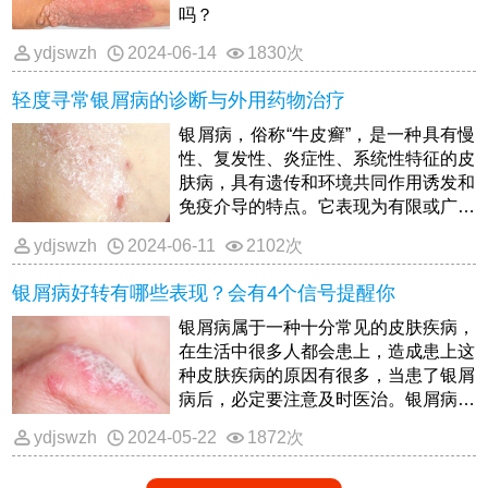
吗？
ydjswzh
2024-06-14
1830次
轻度寻常银屑病的诊断与外用药物治疗
银屑病，俗称“牛皮癣”，是一种具有慢
性、复发性、炎症性、系统性特征的皮
肤病，具有遗传和环境共同作用诱发和
免疫介导的特点。它表现为有限或广泛
分布的鳞片性红斑或斑块，无传染性，
ydjswzh
2024-06-11
2102次
治疗困难。
银屑病好转有哪些表现？会有4个信号提醒你
银屑病属于一种十分常见的皮肤疾病，
在生活中很多人都会患上，造成患上这
种皮肤疾病的原因有很多，当患了银屑
病后，必定要注意及时医治。银屑病在
患病过程中的表现是不同的，观察它的
ydjswzh
2024-05-22
1872次
表面现象是十分重要的，这样可以掌握
病情的进展，从而及时采取措施进行干