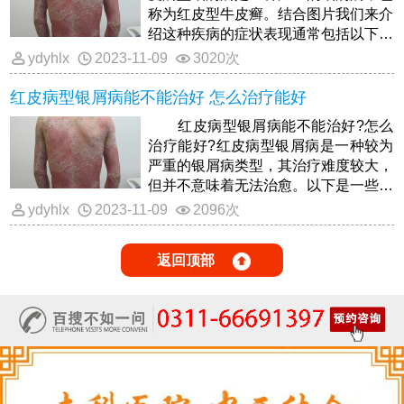
称为红皮型牛皮癣。结合图片我们来介
绍这种疾病的症状表现通常包括以下几
个方面： 皮肤弥漫性发红：患者
ydyhlx
2023-11-09
3020次
红皮病型银屑病能不能治好 怎么治疗能好
红皮病型银屑病能不能治好?怎么
治疗能好?红皮病型银屑病是一种较为
严重的银屑病类型，其治疗难度较大，
但并不意味着无法治愈。以下是一些关
于红皮病型银屑病的治疗方法和注
ydyhlx
2023-11-09
2096次
返回顶部