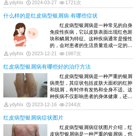
ydyhlx
2024-03-27
1721次
什么样的是红皮病型银屑病 有哪些症状
红皮病型银屑病是一种常见的自身
免疫性疾病，它以皮肤表面出现红色斑
块和鳞屑为特征。这种疾病通常是慢性
的，会对患者的生活质量造成一定的影
响。下面将详细介绍红皮病型银
ydyhlx
2023-12-21
1987次
红皮病型银屑病有哪些好的治疗方法
红皮病型银屑病是一种严重的银屑
病类型，其症状包括皮肤大面积的红肿
和脱屑，有时伴有发热和全身不适。这
种疾病不仅影响患者的身体健康，还可
能对患者的心理健康造成严重影响
ydyhlx
2023-12-16
2344次
红皮病型银屑病症状图片
红皮病型银屑病症状图片介绍，红
皮病型银屑病是一种严重的银屑病，也